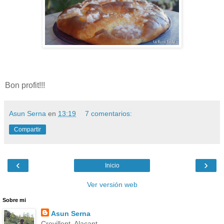
Bon profit!!!
Asun Serna
en
13:19
7 comentarios:
Compartir
‹
›
Inicio
Ver versión web
Sobre mi
Asun Serna
Crevillent, Alacant